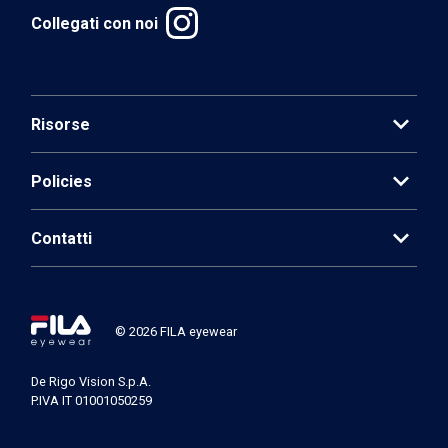
Collegati con noi
expand_more
Risorse
expand_more
Policies
expand_more
Contatti
© 2026 FILA eyewear
De Rigo Vision S.p.A.
P.IVA IT 01001050259