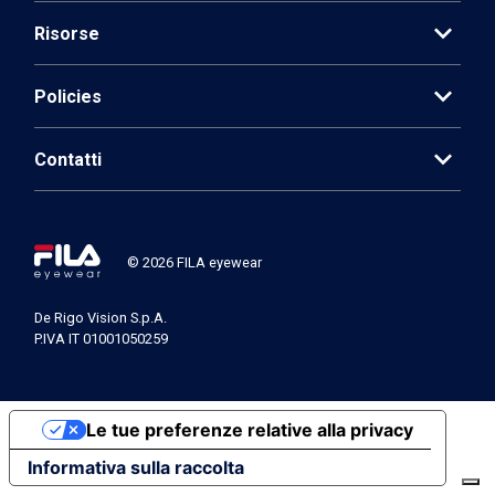
expand_more
Risorse
expand_more
Policies
expand_more
Contatti
© 2026 FILA eyewear
De Rigo Vision S.p.A.
P.IVA IT 01001050259
Le tue preferenze relative alla privacy
Informativa sulla raccolta