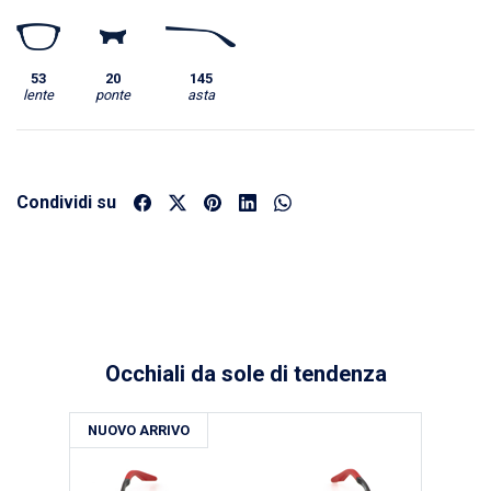
53
20
145
lente
ponte
asta
Condividi su
Occhiali da sole di tendenza
NUOVO ARRIVO
NU