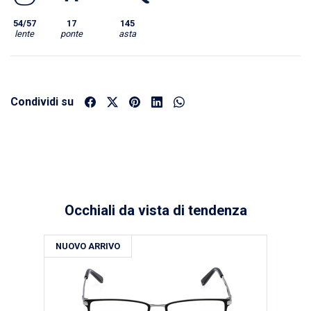
54/57
17
145
lente
ponte
asta
Condividi su
Occhiali da vista di tendenza
NUOVO ARRIVO
NU