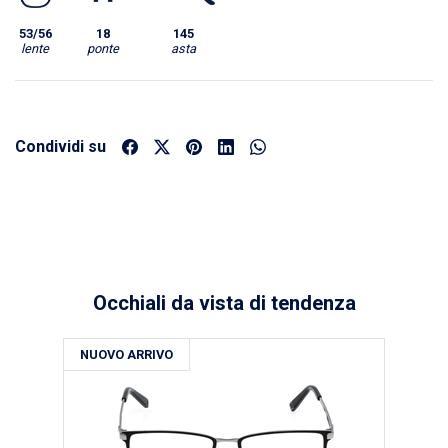
53/56
18
145
lente
ponte
asta
Condividi su
Occhiali da vista di tendenza
NUOVO ARRIVO
NU