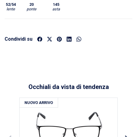
52/54
20
145
lente
ponte
asta
Condividi su
Occhiali da vista di tendenza
NUOVO ARRIVO
NU